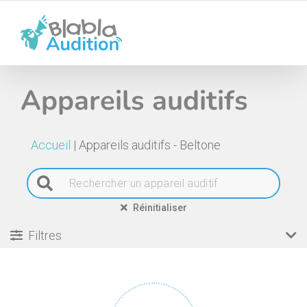
Passer
au
contenu
Appareils auditifs
Accueil
|
Appareils auditifs - Beltone
Réinitialiser
Filtres
Type d’appareil
Options
Gamme