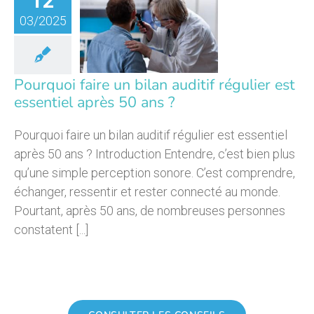
12
oi faire un
n auditif
03/2025
ulier est
el après 50
ans ?
Pourquoi faire un bilan auditif régulier est
essentiel après 50 ans ?
Pourquoi faire un bilan auditif régulier est essentiel
après 50 ans ? Introduction Entendre, c’est bien plus
qu’une simple perception sonore. C’est comprendre,
échanger, ressentir et rester connecté au monde.
Pourtant, après 50 ans, de nombreuses personnes
constatent [...]