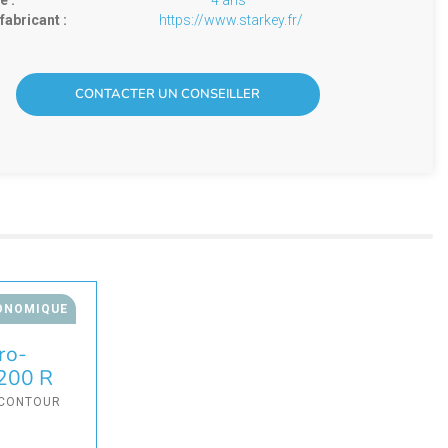
e :
4 ans
fabricant :
https://www.starkey.fr/
CONTACTER UN CONSEILLER
ONOMIQUE
ro-
200 R
-CONTOUR