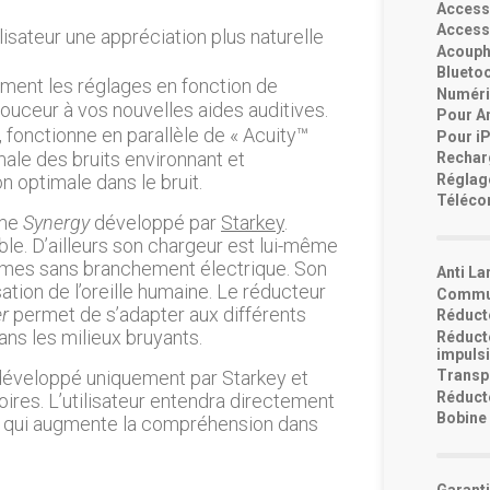
Accesso
Accesso
ilisateur une appréciation plus naturelle
Acouph
Bluetoo
ment les réglages en fonction de
Numéri
uceur à vos nouvelles aides auditives.
Pour An
nt, fonctionne en parallèle de « Acuity™
Pour iP
ale des bruits environnant et
Rechar
Réglage
 optimale dans le bruit.
Téléco
mme
Synergy
développé par
Starkey
.
able. D’ailleurs son chargeur est lui-même
nomes sans branchement électrique. Son
Anti La
sation de l’oreille humaine. Le réducteur
Commun
r
permet de s’adapter aux différents
Réducte
ans les milieux bruyants.
Réducte
impulsi
 développé uniquement par Starkey et
Transpo
Réducte
res. L’utilisateur entendra directement
Bobine 
ce qui augmente la compréhension dans