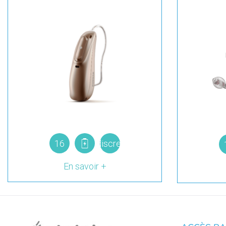
16
discret
En savoir +