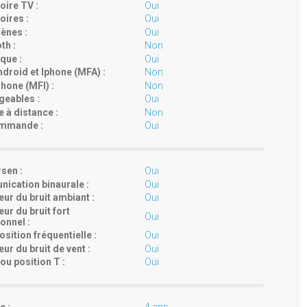
ire TV :
Oui
ires :
Oui
ènes :
Oui
th :
Non
que :
Oui
droid et Iphone (MFA) :
Non
hone (MFI) :
Non
geables :
Oui
 à distance :
Non
mmande :
Oui
rsen :
Oui
ication binaurale :
Oui
ur du bruit ambiant :
Oui
ur du bruit fort
Oui
onnel :
sition fréquentielle :
Oui
ur du bruit de vent :
Oui
ou position T :
Oui