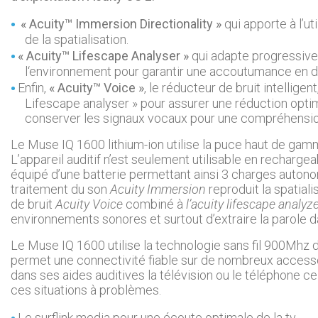
« Acuity™ Immersion Directionality »
qui apporte à l’ut
de la spatialisation.
« Acuity™ Lifescape Analyser »
qui adapte progressive
l‘environnement pour garantir une accoutumance en do
Enfin,
« Acuity™ Voice »
, le réducteur de bruit intellige
Lifescape analyser » pour assurer une réduction optim
conserver les signaux vocaux pour une compréhension
Le Muse IQ 1600 lithium-ion utilise la puce haut de ga
L’appareil auditif n’est seulement utilisable en recharge
équipé d’une batterie permettant ainsi 3 charges auto
traitement du son
Acuity Immersion
reproduit la spatiali
de bruit
Acuity Voice
combiné à
l’acuity lifescape
analyze
environnements sonores et surtout d’extraire la parole d
Le Muse IQ 1600 utilise la technologie sans fil 900Mhz
permet une connectivité fiable sur de nombreux accessoi
dans ses aides auditives la télévision ou le téléphone 
ces situations à problèmes.
Le surflink media pour une écoute optimale de la tv