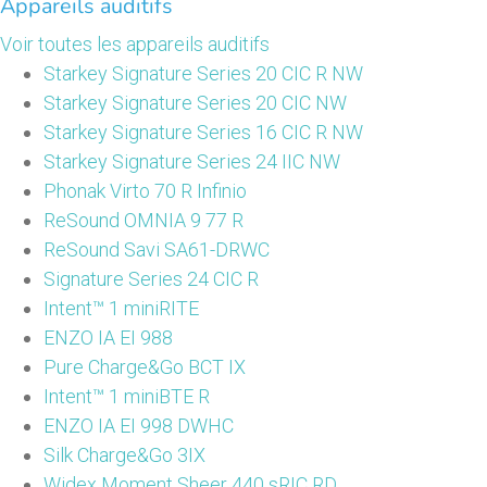
Appareils auditifs
Voir toutes les appareils auditifs
Starkey Signature Series 20 CIC R NW
Starkey Signature Series 20 CIC NW
Starkey Signature Series 16 CIC R NW
Starkey Signature Series 24 IIC NW
Phonak Virto 70 R Infinio
ReSound OMNIA 9 77 R
ReSound Savi SA61-DRWC
Signature Series 24 CIC R
Intent™ 1 miniRITE
ENZO IA EI 988
Pure Charge&Go BCT IX
Intent™ 1 miniBTE R
ENZO IA EI 998 DWHC
Silk Charge&Go 3IX
Widex Moment Sheer 440 sRIC RD