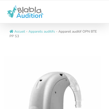
Passer
au
contenu
Accueil
-
Appareils auditifs
-
Appareil auditif OPN BTE
PP S3