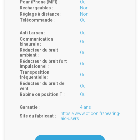
Pour iPhone (MFI) :
Oui
Rechargeables :
Non
Réglage à distance :
Non
Télécommande :
Oui
Anti Larsen :
Oui
Communication
Oui
binaurale :
Réducteur du bruit
Oui
ambiant :
Réducteur du bruit fort
Oui
impulsionnel :
Transposition
Oui
fréquentielle :
Réducteur du bruit de
Oui
vent :
Bobine ou position T :
Oui
Garantie :
4 ans
https://www.oticon.fr/hearing-
Site du fabricant :
aid-users