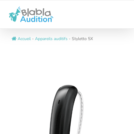
Passer
au
contenu
Accueil
-
Appareils auditifs
-
Styletto 5X