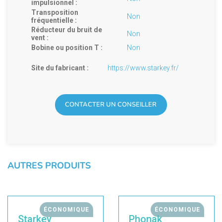
impulsionnel :
Transposition
Non
fréquentielle :
Réducteur du bruit de
Non
vent :
Bobine ou position T :
Non
Site du fabricant :
https://www.starkey.fr/
CONTACTER UN CONSEILLER
AUTRES PRODUITS
ÉCONOMIQUE
ÉCONOMIQUE
Starkey
Phonak