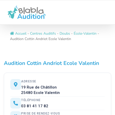
Passer
au
contenu
Accueil
-
Centres Auditifs
-
Doubs
-
École-Valentin
-
Audition Cottin Andriot Ecole Valentin
Audition Cottin Andriot Ecole Valentin
ADRESSE
19 Rue de Châtillon
25480 Ecole Valentin
TÉLÉPHONE
03 81 41 17 82
PRISE DE RENDEZ-VOUS