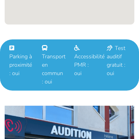
Test
Parking à
Transport
Accessibilité
auditif
proximité
en
PMR :
gratuit :
: oui
commun
oui
oui
: oui