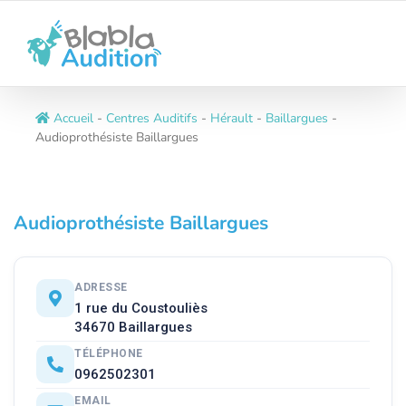
Passer
au
contenu
Accueil
-
Centres Auditifs
-
Hérault
-
Baillargues
-
Audioprothésiste Baillargues
Audioprothésiste Baillargues
ADRESSE
1 rue du Coustouliès
34670 Baillargues
TÉLÉPHONE
0962502301
EMAIL