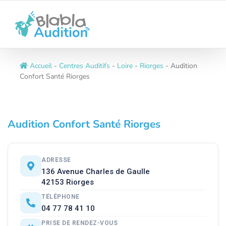
Passer
au
contenu
Accueil
-
Centres Auditifs
-
Loire
-
Riorges
-
Audition
Confort Santé Riorges
Audition Confort Santé Riorges
ADRESSE
136 Avenue Charles de Gaulle
42153 Riorges
TÉLÉPHONE
04 77 78 41 10
PRISE DE RENDEZ-VOUS