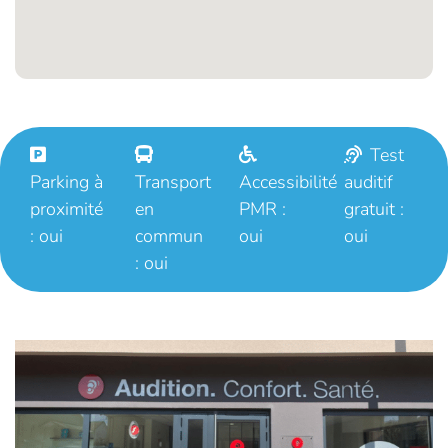
Test
Parking à
Transport
Accessibilité
auditif
proximité
en
PMR :
gratuit :
: oui
commun
oui
oui
: oui