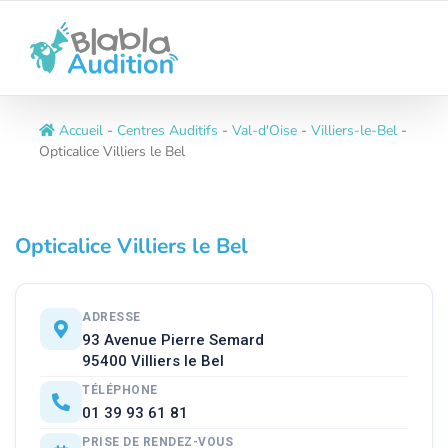
Passer
au
contenu
Accueil
-
Centres Auditifs
-
Val-d'Oise
-
Villiers-le-Bel
-
Opticalice Villiers le Bel
Opticalice Villiers le Bel
ADRESSE
93 Avenue Pierre Semard
95400 Villiers le Bel
TÉLÉPHONE
01 39 93 61 81
PRISE DE RENDEZ-VOUS